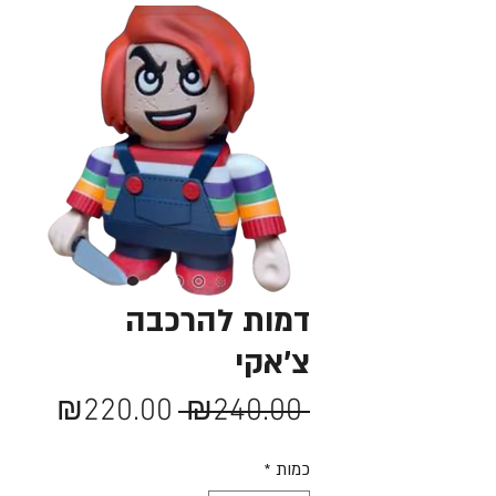
דמות להרכבה
צ'אקי
מחיר
מחיר
₪220.00
 ₪240.00 
רגיל
מבצע
כמות
*