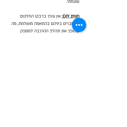
עוצמתי.
חווית DIY:
אין צורך בדבק! החלקים
מתחברים ביניהם בהתאמה מושלמת, מה
שהופך את תהליך ההרכבה למספק
ומרגיע.
פריט אספנות:
מושלם לעיצוב שולחן
העבודה, מדף הגיימינג או כמתנה יצירתית
לחובבי טכנולוגיה וקומיקס.
סרטון הסברה על המוצר
לצפייה בסרטון לחץ עליי
שעות פתיחה