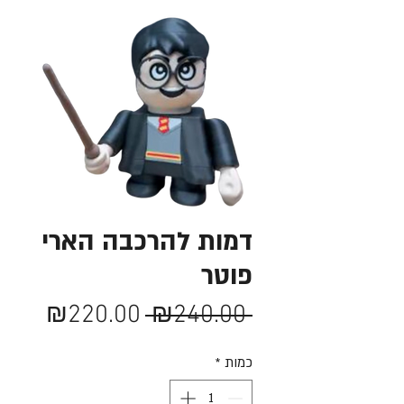
דמות להרכבה הארי
פוטר
מחיר
מחיר
₪220.00
 ₪240.00 
רגיל
מבצע
כמות
*