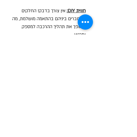
חווית DIY:
אין צורך בדבק! החלקים
מתחברים ביניהם בהתאמה מושלמת, מה
שהופך את תהליך ההרכבה למספק
ומרגיע.
פריט אספנות:
מושלם לעיצוב שולחן
העבודה, מדף הגיימינג או כמתנה יצירתית
לחובבי טכנולוגיה וקומיקס.
סרטון הסברה על המוצר
לצפייה בסרטון לחץ עליי
שעות פתיחה
א-ה: 19
0 - 10:00
:0