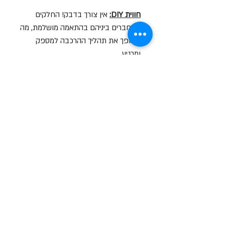
חווית DIY:
אין צורך בדבק! החלקים
מתחברים ביניהם בהתאמה מושלמת, מה
שהופך את תהליך ההרכבה למספק
ומרגיע.
פריט אספנות:
מושלם לעיצוב שולחן
העבודה, מדף הגיימינג או כמתנה יצירתית
לחובבי טכנולוגיה וקומיקס.
סרטון הסברה על המוצר
לצפייה בסרטון לחץ עליי
שעות פתיחה
א-ה: 19
0 - 10:00
:0