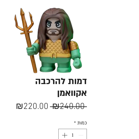
דמות להרכבה
אקוואמן
מחיר
מחיר
₪220.00
 ₪240.00 
רגיל
מבצע
כמות
*