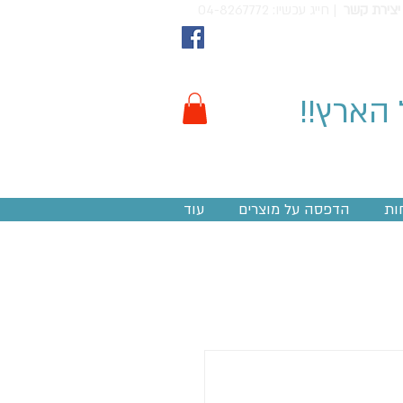
יצירת קשר
חייג עכשיו: 04-8267772 |
 הארץ!!
ות
הדפסה על מוצרים
עוד