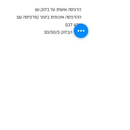
הדפסה אישית על בלוק עץ
ההדפסה איכותית ביותר (מדפיסה עם
צבע לבן)
גודל הבלוק 20/30/3
ניתן להדפיס לאורך או לרוחב
שעות פתיחה
א-ה: 19
0 - 10:00
:0
ו': 14:00 - 09:00
שבת סגור
יצירת קשר
מעלה כמון 9, אזור תעשיה, כרמיאל (מתחם מיי
סנטר)