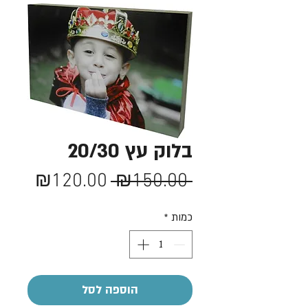
בלוק עץ 20/30
מחיר
מחיר
₪120.00
 ₪150.00 
רגיל
מבצע
כמות
*
הוספה לסל