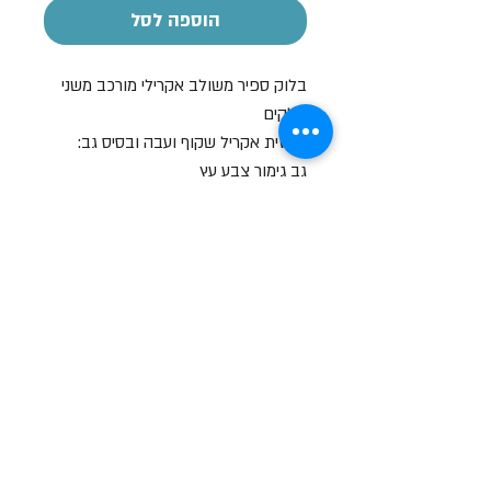
הוספה לסל
בלוק ספיר משולב אקרילי מורכב משני
חלקים
בחזית אקריל שקוף ועבה ובסיס גב:
גב גימור צבע עץ
מחוברים במגנטים.
שעות פתיחה
א-ה: 19
0 - 10:00
:0
ו': 14:00 - 09:00
שבת סגור
יצירת קשר
מעלה כמון 9, אזור תעשיה, כרמיאל (מתחם מיי