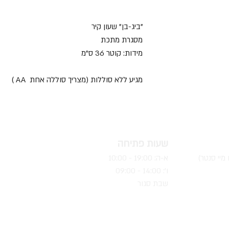
"ביג-בן" שעון קיר
מסגרת מתכת
מידות: קוטר 36 ס"מ
מגיע ללא סוללות (מצריך סוללה אחת AA )
שעות פתיחה
א-ה: 19
0 - 10:00
:0
ו': 14:00 - 09:00
שבת סגור