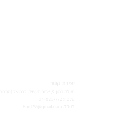
יצירת קשר
מעלה כמון 9, אזור תעשיה, כרמיאל (מתחם מיי סנטר)
טלפון: 04-8267772
דוא"ל:
Brief79@gmail.com