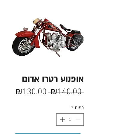
אופנוע רטרו אדום
מחיר
מחיר
₪130.00
 ₪140.00 
רגיל
מבצע
כמות
*