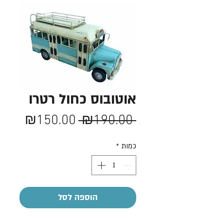
אוטובוס כחול רטרו
מחיר
מחיר
₪150.00
 ₪190.00 
רגיל
מבצע
כמות
*
הוספה לסל